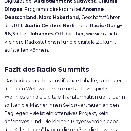
Digitales bei
Audiotainment Südwest, Claudia
Dinges
, Programmdirektorin bei
Antenne
Deutschland, Marc Haberland,
Geschäftsführer
des R
TL Audio Centers Berli
n und
Radio-Gong-
96,3-
Chef
Johannes Ott
darüber, wie sich auch
kleinere Radiostationen für die digitale Zukunft
aufstellen können.
Fazit des Radio Summits
Das Radio braucht sinnstiftende Inhalte, um in der
digitalen Welt weiterhin eine Rolle zu spielen.
Wenn es um die digitale Transformation geht, dann
sollten die Macher:innen Selbstvertrauen an den
Tag legen – sie ist ein offensives Projekt, kein
defensives.
Und: Die kleinen Player werden dabei
die „Killer-Ideen“ haben, die großen die Power, sie