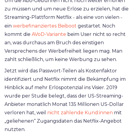
Um die Abo-Gebühren nicht noch weiter erhöhen
zu müssen und um neue Erlöse zu erzielen, hat die
Streaming-Plattform Netflix
als eine von vielen
–
–
ein
werbefinanziertes Beiboot
gestartet. Noch
kommt die
AVoD-Variante
beim User nicht so recht
an, was durchaus am Bruch des einstigen
Versprechens der Werbefreiheit liegen mag. Man
zahlt schließlich, um keine Werbung zu sehen.
Jetzt wird das Passwort-Teilen als Kostenfaktor
identifiziert und Netflix nimmt die Bekämpfung im
Hinblick auf mehr Erlöspotenzial ins Visier. 2019
wurde per Studie belegt, dass der US-Streaming-
Anbieter monatlich Monat 135 Millionen US-Dollar
verloren hat, weil
nicht zahlende Kund:innen
mit
„geliehenen“ Zugangsdaten das Netflix-Angebot
nutzten.