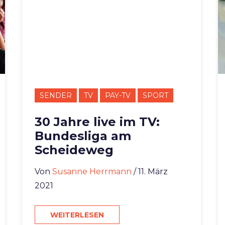
SENDER
TV
PAY-TV
SPORT
30 Jahre live im TV:
Bundesliga am
Scheideweg
Von
Susanne Herrmann
/ 11. März
2021
WEITERLESEN