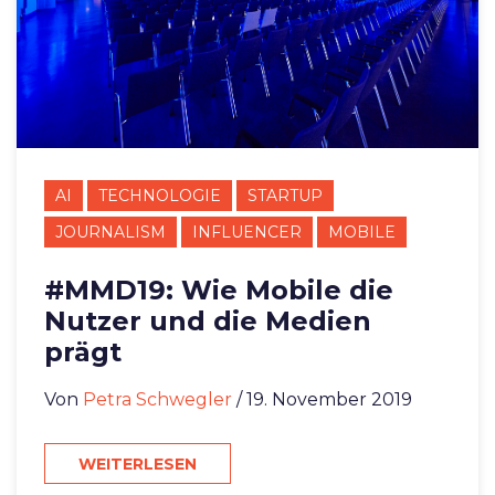
AI
TECHNOLOGIE
STARTUP
JOURNALISM
INFLUENCER
MOBILE
#MMD19: Wie Mobile die
Nutzer und die Medien
prägt
Von
Petra Schwegler
/ 19. November 2019
WEITERLESEN