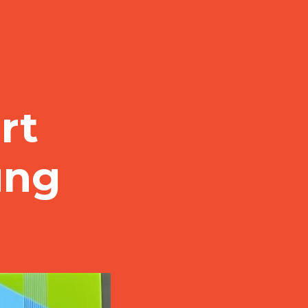
rt
ung