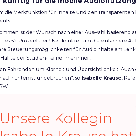
r künftig für die mobile Audionutzu
em die Merkfunktion für Inhalte und den transparenten
ents.
mmen ist der Wunsch nach einer Auswahl basierend au
ht es 52 Prozent der User konkret um die einfachere Au
ere Steuerungsmöglichkeiten für Audioinhalte am Lenk
 Hälfte der Studien-Teilnehmer:innen.
den Fahrenden um Klarheit und Übersichtlichkeit. Auch
achrichten ist ungebrochen“, so
Isabelle Krause,
Refe
NRW.
Unsere Kollegin