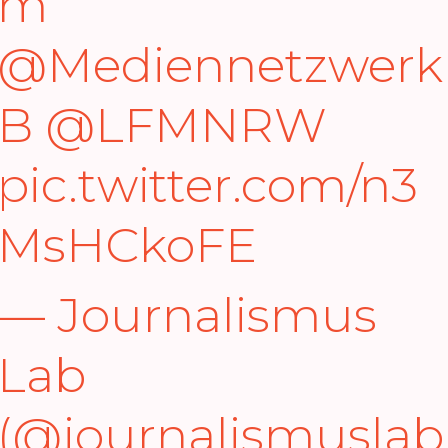
m
@Mediennetzwerk
B
@LFMNRW
pic.twitter.com/n3
MsHCkoFE
— Journalismus
Lab
(@journalismuslab