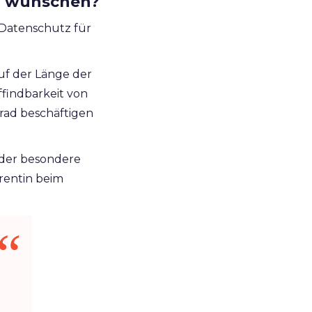
ng wünschen?
 Datenschutz für
f der Länge der
ffindbarkeit von
rad beschäftigen
 der besondere
rentin beim