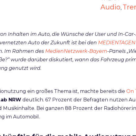
Audio
Tre
,
von Inhalten im Auto, die Wünsche der User und In-Car
ernetzten Auto der Zukunft ist bei den
MEDIENTAGEN
en. Im Rahmen des
MedienNetzwerk-Bayern
-Panels „Wi
aße?“ wurde darüber diskutiert, wann das Fahrzeug primä
ung genutzt wird.
ionutzung ein großes Thema ist, machte bereits die
On 
Lab NRW
deutlich. 67 Prozent der Befragten nutzen Aud
d Musikinhalte. Bei ganzen 88 Prozent der Radiohörer:in
ng im Automobil.