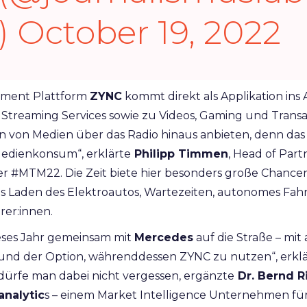
)
October 19, 2022
inment Plattform
ZYNC
kommt direkt als Applikation ins 
Streaming Services sowie zu Videos, Gaming und Transa
 von Medien über das Radio hinaus anbieten, denn das 
Medienkonsum“, erklärte
Philipp Timmen
, Head of Part
 #MTM22. Die Zeit biete hier besonders große Chance
 Laden des Elektroautos, Wartezeiten, autonomes Fahr
rer:innen.
eses Jahr gemeinsam mit
Mercedes
auf die Straße – mi
und der Option, währenddessen ZYNC zu nutzen“, erklär
dürfe man dabei nicht vergessen, ergänzte
Dr. Bernd Ri
analytic
s – einem Market Intelligence Unternehmen für 