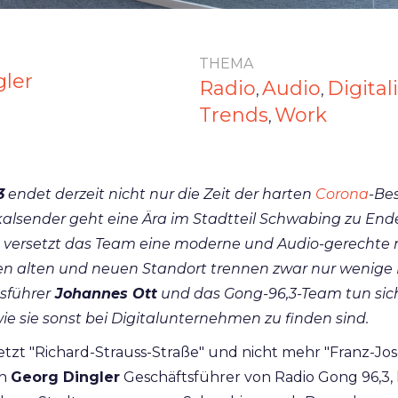
THEMA
gler
Radio
Audio
Digital
,
,
Trends
Work
,
3
endet derzeit nicht nur die Zeit der harten
Corona
-Be
lsender geht eine Ära im Stadtteil Schwabing zu Ende
versetzt das Team eine moderne und Audio-gerechte 
n alten und neuen Standort trennen zwar nur wenige K
sführer
Johannes Ott
und das Gong-96,3-Team tun sic
wie sie sonst bei Digitalunternehmen zu finden sind.
etzt "Richard-Strauss-Straße" und nicht mehr "Franz-Jos
en
Georg Dingler
Geschäftsführer von Radio Gong 96,3