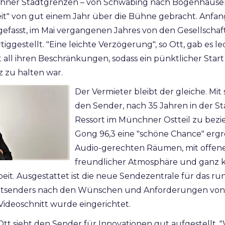
hner Stadtgrenzen – von Schwabing nach Bogenhausen
eit" von gut einem Jahr über die Bühne gebracht. Anfa
efasst, im Mai vergangenen Jahres von den Gesellschaf
rtiggestellt. "Eine leichte Verzögerung", so Ott, gab es l
t all ihren Beschränkungen, sodass ein pünktlicher Sta
z zu halten war.
Der Vermieter bleibt der gleiche. Mi
den Sender, nach 35 Jahren in der St
Ressort im Münchner Ostteil zu bezi
Gong 96,3 eine "schöne Chance" ergrei
Audio-gerechten Räumen, mit offen
freundlicher Atmosphäre und ganz 
t. Ausgestattet ist die neue Sendezentrale für das ru
atsenders nach den Wünschen und Anforderungen von 
 Videoschnitt wurde eingerichtet.
t sieht den Sender für Innovationen gut aufgestellt. "