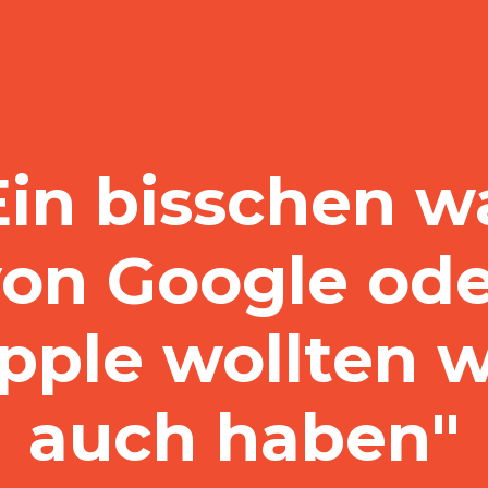
Ein bisschen w
von Google ode
pple wollten w
auch haben"