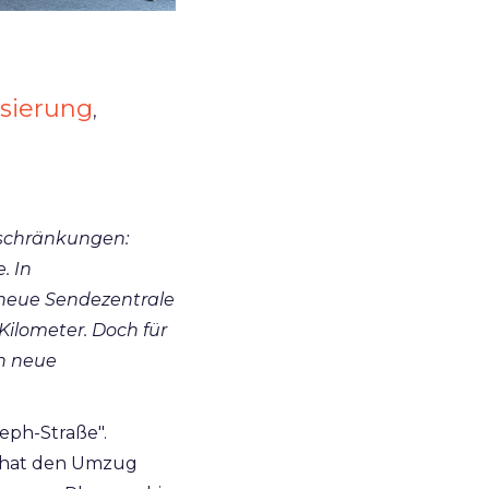
isierung
,
schränkungen:
. In
neue Sendezentrale
ilometer. Doch für
h neue
eph-Straße".
, hat den Umzug