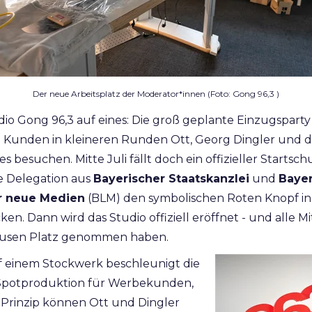
Der neue Arbeitsplatz der Moderator*innen (Foto: Gong 96,3 )
io Gong 96,3 auf eines: Die groß geplante Einzugsparty 
 Kunden in kleineren Runden Ott, Georg Dingler und 
 besuchen. Mitte Juli fällt doch ein offizieller Startschu
e Delegation aus
Bayerischer Staatskanzlei
und
Bayer
r neue Medien
(BLM) den symbolischen Roten Knopf i
n. Dann wird das Studio offiziell eröffnet - und alle M
usen Platz genommen haben.
f einem Stockwerk beschleunigt die
e Spotproduktion für Werbekunden,
 Prinzip können Ott und Dingler