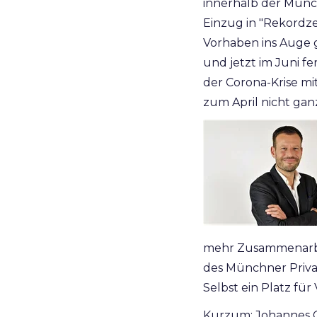
innerhalb der Münc
Einzug in "Rekordz
Vorhaben ins Auge g
und jetzt im Juni fe
der Corona-Krise mi
zum April nicht gan
mehr Zusammenarbei
des Münchner Priv
Selbst ein Platz für
Kurzum: Johannes Ot