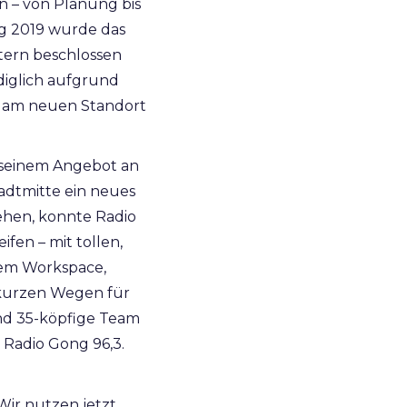
 – von Planung bis
ng 2019 wurde das
tern beschlossen
ediglich aufgrund
rt am neuen Standort
t seinem Angebot an
adtmitte ein neues
ehen, konnte Radio
fen – mit tollen,
em Workspace,
kurzen Wegen für
nd 35-köpfige Team
Radio Gong 96,3.
Wir nutzen jetzt