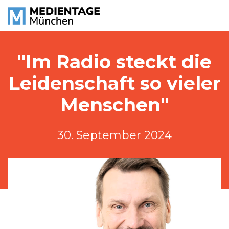
"Im Radio steckt die
Leidenschaft so vieler
Menschen"
30. September 2024