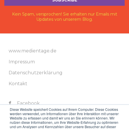
Kein Spam, versprochen! Sie erhalten nur Emails mit
Updates von unserem Blog.
www.medientage.de
Impressum
Datenschutzerklärung
Kontakt
Facebook
Diese Website speichert Cookies auf Ihrem Computer. Diese Cookies
werden verwendet, um Informationen über Ihre Interaktion mit unserer
Twitter
Website zu erfassen und damit wir uns an Sie erinnern können. Wir
nutzen diese Informationen, um Ihre Website-Erfahrung zu optimieren
LinkedIn
und um Analysen und Kennzahlen über unsere Besucher auf dieser