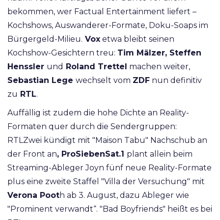
bekommen, wer Factual Entertainment liefert –
Kochshows, Auswanderer-Formate, Doku-Soaps im
Bürgergeld-Milieu.
Vox
etwa bleibt seinen
Kochshow-Gesichtern treu:
Tim Mälzer, Steffen
Henssler
und
Roland Trettel
machen weiter,
Sebastian Lege
wechselt vom
ZDF
nun definitiv
zu
RTL
.
Auffällig ist zudem die hohe Dichte an Reality-
Formaten quer durch die Sendergruppen:
RTLZwei kündigt mit "Maison Tabu" Nachschub an
der Front an
, ProSiebenSat.1
plant allein beim
Streaming-Ableger Joyn fünf neue Reality-Formate
plus eine zweite Staffel "Villa der Versuchung" mit
Verona Poot
h ab 3. August, dazu Ableger wie
"Prominent verwandt“. "Bad Boyfriends" heißt es bei