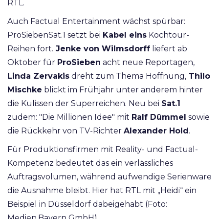
RTL.
Auch Factual Entertainment wächst spürbar:
ProSiebenSat.1 setzt bei
Kabel eins
Kochtour-
Reihen fort.
Jenke von Wilmsdorff
liefert ab
Oktober für
ProSieben
acht neue Reportagen,
Linda Zervakis
dreht zum Thema Hoffnung,
Thilo
Mischke
blickt im Frühjahr unter anderem hinter
die Kulissen der Superreichen. Neu bei
Sat.1
zudem: "Die Millionen Idee" mit
Ralf Dümmel
sowie
die Rückkehr von TV-Richter
Alexander Hold
.
Für Produktionsfirmen mit Reality- und Factual-
Kompetenz bedeutet das ein verlässliches
Auftragsvolumen, während aufwendige Serienware
die Ausnahme bleibt. Hier hat RTL mit „Heidi“ ein
Beispiel in Düsseldorf dabeigehabt (Foto:
Medien.Bayern GmbH)