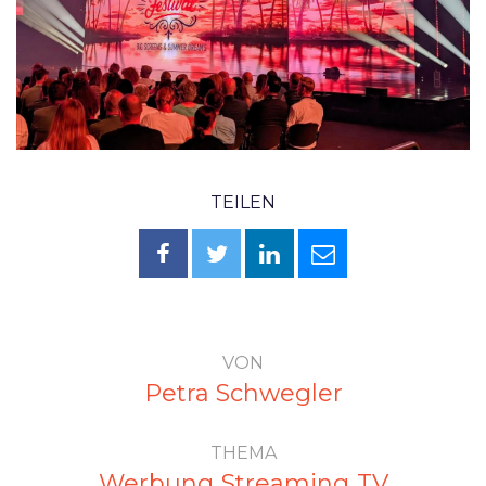
TEILEN
VON
Petra Schwegler
THEMA
Werbung
Streaming
TV
,
,