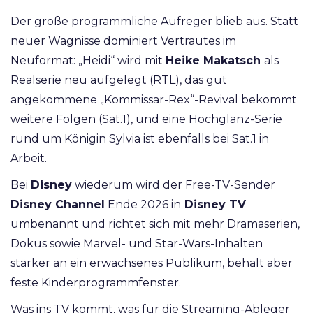
Der große programmliche Aufreger blieb aus. Statt
neuer Wagnisse dominiert Vertrautes im
Neuformat: „Heidi“ wird mit
Heike Makatsch
als
Realserie neu aufgelegt (RTL), das gut
angekommene „Kommissar-Rex“-Revival bekommt
weitere Folgen (Sat.1), und eine Hochglanz-Serie
rund um Königin Sylvia ist ebenfalls bei Sat.1 in
Arbeit.
Bei
Disney
wiederum wird der Free-TV-Sender
Disney Channel
Ende 2026 in
Disney TV
umbenannt und richtet sich mit mehr Dramaserien,
Dokus sowie Marvel- und Star-Wars-Inhalten
stärker an ein erwachsenes Publikum, behält aber
feste Kinderprogrammfenster.
Was ins TV kommt, was für die Streaming-Ableger