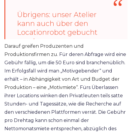
Übrigens: unser Atelier
kann auch über den
Locationrobot gebucht
werden:
Darauf greifen Produzenten und
https://t.co/7OEO6cFN3U
Produktionsfirmen zu
. Für deren Abfrage wird eine
#fotolocation
Gebühr fällig, um die 50 Euro sind branchenüblich.
#photolocation
Im Erfolgsfall wird man „Motivgebender“ und
#filmlocation
#fotostudio
erhält –
in Abhängigkeit von Art und Budget der
#mietstudio
Produktion – eine „Motivmiete“.
Fürs Überlassen
#mietfotostudio
#bunker
ihrer Locations winken den Privatleuten teils satte
#mietbunker
#köln
Stunden- und Tagessätze, wie die Recherche auf
#cologne
den verschiedenen Plattformen verrät. Die Gebühr
pic.twitter.com/JN1AVX65Im
pro Drehtag kann schon einmal der
Nettomonatsmiete entsprechen, abzüglich des