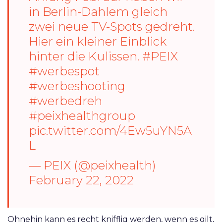
in Berlin-Dahlem gleich
zwei neue TV-Spots gedreht.
Hier ein kleiner Einblick
hinter die Kulissen.
#PEIX
#werbespot
#werbeshooting
#werbedreh
#peixhealthgroup
pic.twitter.com/4Ew5uYN5A
L
— PEIX (@peixhealth)
February 22, 2022
Ohnehin kann es recht knifflig werden, wenn es gilt,