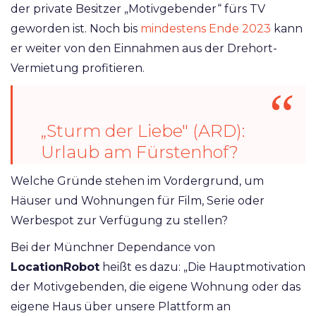
der private Besitzer „Motivgebender“ fürs TV
geworden ist. Noch bis
mindestens Ende 2023
kann
er weiter von den Einnahmen aus der Drehort-
Vermietung profitieren.
„Sturm der Liebe" (ARD):
Urlaub am Fürstenhof?
Diese Orte sollten Fans
Welche Gründe stehen im Vordergrund, um
kennen
Häuser und Wohnungen für Film, Serie oder
https://t.co/GTSv2kdYKn
Werbespot zur Verfügung zu stellen?
pic.twitter.com/YkL7C38gTg
Bei der Münchner Dependance von
— Mannheim24
LocationRobot
heißt es dazu: „Die Hauptmotivation
(@mannheim_24)
August
der Motivgebenden, die eigene Wohnung oder das
4, 2021
eigene Haus über unsere Plattform an