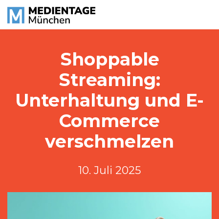
Shoppable
Streaming:
Unterhaltung und E-
Commerce
verschmelzen
10. Juli 2025