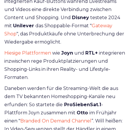
integrierten Kauf-Buttons während Livestreams
und Videos eine direkte Verbindung zwischen
Content und Shopping. Und
Disney
testete 2024
mit
Unilever
das Shoppable-Format "
Gateway
Shop
", das Produktkäufe ohne Unterbrechung der
Wiedergabe ermöglicht.
Hiesige Plattformen
wie
Joyn
und
RTL+
integrieren
inzwischen rege Produktplatzierungen und
Shopping-Links in ihren Reality- und Lifestyle-
Formaten.
Daneben werden für die Streaming-Welt die aus
dem TV bekannten Homeshopping-Kanäle neu
erfunden: So startete die
ProSiebenSat.1
-
Plattform Joyn zusammen mit
Otto
im Frühjahr
einen "
Branded On Demand Channel
“. Will heißen:
In Video-Sequenzen stellt der Händler in einem