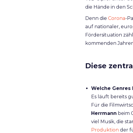
die Hände in den Sc
Denn die
Corona
-P
auf nationaler, eur
Fördersituation zä
kommenden Jahren 
Diese zentra
Welche Genres 
Es läuft bereits g
Für die Filmwirts
Herrmann
beim G
viel Musik, die st
Produktion
der f