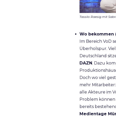
Tassilo Raesig mit Sab
Wo bekommen (n
Im Bereich VoD s
Überholspur. Vie
Deutschland sit
DAZN
. Dazu komm
Produktionshäus
Doch wo viel gest
mehr Mitarbeiter:
alle Akteure im V
Problem können w
bereits bestehend
Medientage Mü