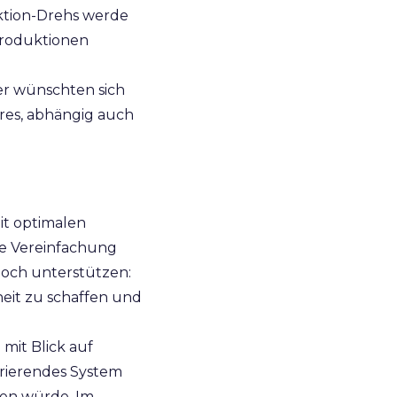
ktion-Drehs werde
-Produktionen
er wünschten sich
res, abhängig auch
it optimalen
ine Vereinfachung
noch unterstützen:
eit zu schaffen und
 mit Blick auf
ferierendes System
fen würde. Im