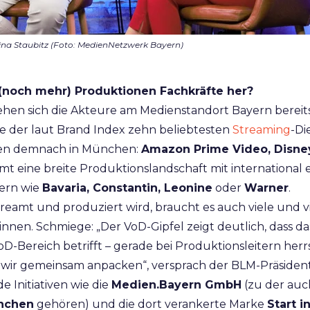
rina Staubitz (Foto: MedienNetzwerk Bayern)
och mehr) Produktionen Fachkräfte her?
ehen sich die Akteure am Medienstandort Bayern bereits
le der laut Brand Index zehn beliebtesten
Streaming
-Di
zen demnach in München:
Amazon Prime Video, Disne
t eine breite Produktionslandschaft mit international 
ern wie
Bavaria, Constantin, Leonine
oder
Warner
.
reamt und produziert wird, braucht es auch viele und vi
innen. Schmiege: „Der VoD-Gipfel zeigt deutlich, dass 
oD-Bereich betrifft – gerade bei Produktionsleitern herr
ir gemeinsam anpacken“, versprach der BLM-Präsident.
e Initiativen wie die
Medien.Bayern GmbH
(zu der auc
nchen
gehören) und die dort verankerte Marke
Start i