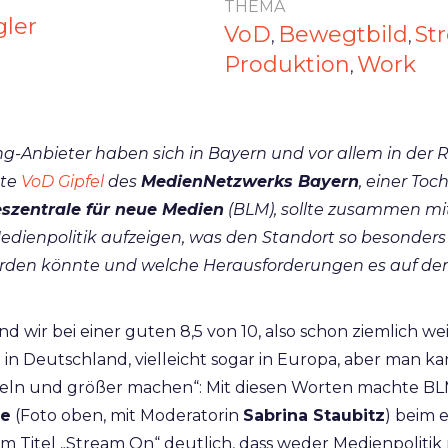
THEMA
gler
VoD
Bewegtbild
St
,
,
Produktion
Work
,
-Anbieter haben sich in Bayern und vor allem in der
ste
VoD Gipfel
des
MedienNetzwerks Bayern
, einer Toc
szentrale für neue Medien
(BLM), sollte zusammen mit
dienpolitik aufzeigen, was den Standort so besonders
erden könnte und welche Herausforderungen es auf de
nd wir bei einer guten 8,5 von 10, also schon ziemlich we
in Deutschland, vielleicht sogar in Europa, aber man kan
eln und größer machen“: Mit diesen Worten machte BL
ge
(Foto oben, mit Moderatorin
Sabrina Staubitz
) beim 
m Titel „Stream On“ deutlich, dass weder Medienpolitik