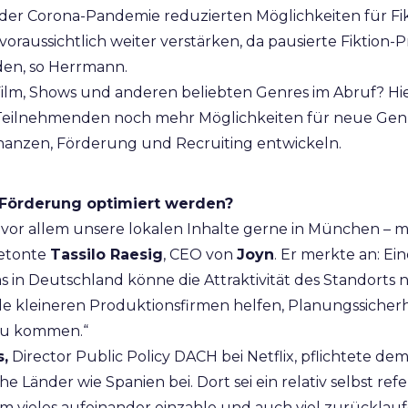
er Corona-Pandemie reduzierten Möglichkeiten für Fi
 voraussichtlich weiter verstärken, da pausierte Fiktion
en, so Herrmann.
 Film, Shows und anderen beliebten Genres im Abruf? Hi
Teilnehmenden noch mehr Möglichkeiten für neue Gen
Finanzen, Förderung und Recruiting entwickeln.
 Förderung optimiert werden?
 vor allem unsere lokalen Inhalte gerne in München – m
etonte
Tassilo Raesig
, CEO von
Joyn
. Er merkte an: E
 in Deutschland könne die Attraktivität des Standorts 
e kleineren Produktionsfirmen helfen, Planungssicherh
 zu kommen.“
s,
Director Public Policy DACH bei Netflix, pflichtete dem
e Länder wie Spanien bei. Dort sei ein relativ selbst re
em vieles aufeinander einzahle und auch viel zurücklau