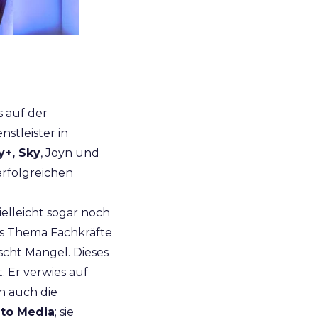
 auf der
enstleister in
y+, Sky
, Joyn und
erfolgreichen
elleicht sogar noch
das Thema Fachkräfte
scht Mangel. Dieses
 Er verwies auf
h auch die
nto Media
; sie