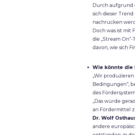
Durch aufgrund d
sich dieser Trend
nachrücken werd
Doch was ist mit
die „Stream On“-
davon, wie sich 
Wie könnte die
„Wir produzieren
Bedingungen“, b
des Fördersystems
„Das würde gerad
an Fördermittel
Dr. Wolf Osthau
andere europäisch
entstanden, in d