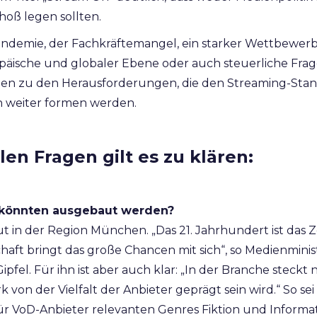
hoß legen sollten.
andemie, der Fachkräftemangel, ein starker Wettbewe
opäische und globaler Ebene oder auch steuerliche Fra
hlen zu den Herausforderungen, die den Streaming-Stan
weiter formen werden.
len Fragen gilt es zu klären:
könnten ausgebaut werden?
ut in der Region München. „Das 21. Jahrhundert ist das Ze
chaft bringt das große Chancen mit sich“, so Medienmini
ipfel. Für ihn ist aber auch klar: „In der Branche steckt
ark von der Vielfalt der Anbieter geprägt sein wird.“ So se
ür VoD-Anbieter relevanten Genres Fiktion und Informa