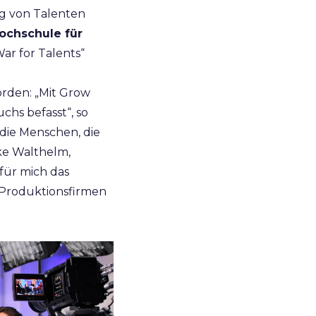
g von Talenten
ochschule für
ar for Talents“
orden: „Mit Grow
chs befasst“, so
 die Menschen, die
lke Walthelm,
 für mich das
 Produktionsfirmen