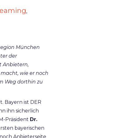
reaming
,
 Region München
hter der
 Anbietern,
 macht, wie er noch
m Weg dorthin zu
it. Bayern ist DER
n ihn sicherlich
M-Präsident
Dr.
ersten bayerischen
 noch Anbieterseite