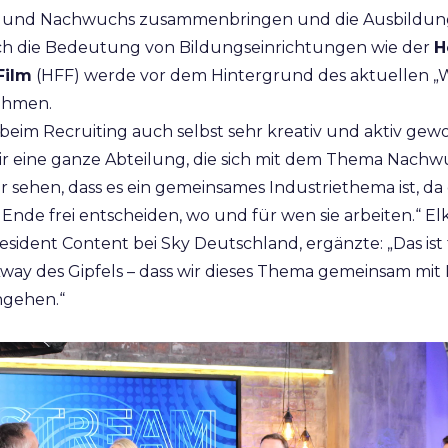
 und Nachwuchs zusammenbringen und die Ausbildun
ch die Bedeutung von Bildungseinrichtungen wie der
H
Film
(HFF) werde vor dem Hintergrund des aktuellen „W
ehmen.
 beim Recruiting auch selbst sehr kreativ und aktiv gew
ir eine ganze Abteilung, die sich mit dem Thema Nachwu
r sehen, dass es ein gemeinsames Industriethema ist, da
 Ende frei entscheiden, wo und für wen sie arbeiten.“ E
esident Content bei Sky Deutschland, ergänzte: „Das ist
Away des Gipfels – dass wir dieses Thema gemeinsam mit
ngehen.“