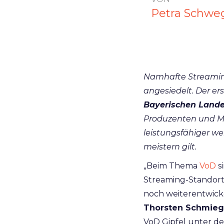
Petra Schwe
Namhafte Streaming
angesiedelt. Der er
Bayerischen Lande
Produzenten und Me
leistungsfähiger w
meistern gilt.
„Beim Thema
VoD
si
Streaming-Standort 
noch weiterentwick
Thorsten Schmie
VoD Gipfel unter de