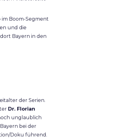
rb im Boom-Segment
gen und die
dort Bayern in den
italter der Serien.
ster
D
r. Florian
 noch unglaublich
i Bayern bei der
tion/Doku führend.