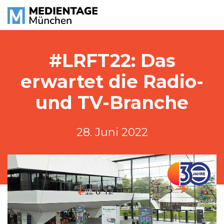
#LRFT22: Das
erwartet die Radio-
und TV-Branche
28. Juni 2022