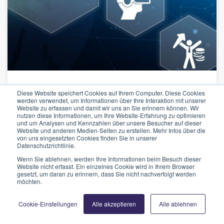
AUDIO
TRENDS
TV
INNOVATION
Diese Website speichert Cookies auf Ihrem Computer. Diese Cookies
werden verwendet, um Informationen über Ihre Interaktion mit unserer
Website zu erfassen und damit wir uns an Sie erinnern können. Wir
RECRUITING
nutzen diese Informationen, um Ihre Website-Erfahrung zu optimieren
und um Analysen und Kennzahlen über unsere Besucher auf dieser
Website und anderen Medien-Seiten zu erstellen. Mehr Infos über die
Werbemarkt: Wer wächst,
von uns eingesetzten Cookies finden Sie in unserer
Datenschutzrichtlinie.
wer kämpft
Wenn Sie ablehnen, werden Ihre Informationen beim Besuch dieser
Website nicht erfasst. Ein einzelnes Cookie wird in Ihrem Browser
Von
Petra Schwegler
/ Mai 28, 2026
gesetzt, um daran zu erinnern, dass Sie nicht nachverfolgt werden
möchten.
WEITERLESEN
Cookie-Einstellungen
Alle akzeptieren
Alle ablehnen