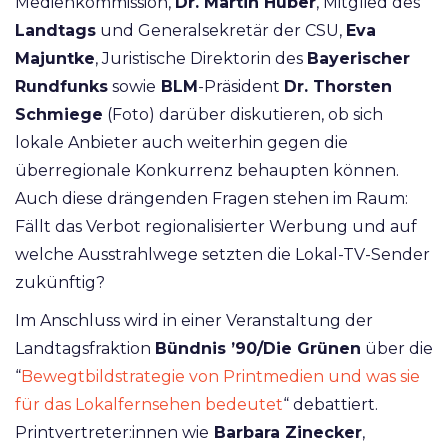
Medienkommission,
Dr. Martin Huber
, Mitglied des
Landtags
und Generalsekretär der CSU,
Eva
Majuntke
, Juristische Direktorin des
Bayerischer
Rundfunks
sowie
BLM
-Präsident
Dr. Thorsten
Schmiege
(Foto) darüber diskutieren, ob sich
lokale Anbieter auch weiterhin gegen die
überregionale Konkurrenz behaupten können.
Auch diese drängenden Fragen stehen im Raum:
Fällt das Verbot regionalisierter Werbung und auf
welche Ausstrahlwege setzten die Lokal-TV-Sender
zukünftig?
Im Anschluss wird in einer Veranstaltung der
Landtagsfraktion
Bündnis ’90/Die Grünen
über die
“
Bewegtbildstrategie von Printmedien und was sie
für das Lokalfernsehen bedeutet
“ debattiert.
Printvertreter:innen wie
Barbara Zinecker
,