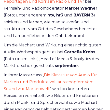
Reportagen und Korris im Radio und TV
“ bei
Fernseh- und Radiomoderator
Marcel Wagner
(Foto; unter anderem
ntv, hr3
und
BAYERN 3
)
spicken und lernen, wie man souverän und
strukturiert vom Ort des Geschehens berichtet
und Lampenfieber in den Griff bekommt.
Um die Machart und Wirkung eines richtig guten
Audio-Werbespots geht es bei
Cornelia Krebs
(Foto unten links), Head of Media & Analytics des
Marktforschungsinstituts
september
.
In ihrer Masterclass „
Die Klaviatur von Audio für
Marken und Produkte voll ausschöpfen: Vom
Sound zur Markenwelt
“ wird an konkreten
Beispielen vermittelt, wie Bilder und Emotionen
durch Musik- und Sprecherwahl sowie Machart
eines Radiospot gezielt getriggert werden können.