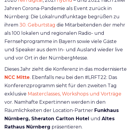
2020
rein digital
, 2021
hybrid
– und 2022 nach zwei
Jahren Corona-Pandemie als Event zurück in
Nürnberg: Die Lokalrundfunktage begrüßen zu
ihrem
30. Geburtstag
die Mitarbeitenden der mehr
als 100 lokalen und regionalen Radio- und
Fernsehprogramme in Bayern sowie viele Gäste
und Speaker aus dem In- und Ausland wieder live
und vor Ort in der NürnbergMesse.
Dieses Jahr zieht die Konferenz in das modernisierte
NCC Mitte
. Ebenfalls neu bei den #LRFT22: Das
Konferenzprogramm sieht für den zweiten Tag
exklusive
Masterclasses, Workshops und Vorträge
vor. Namhafte Expert:innen werden in den
Räumlichkeiten der Location-Partner
Funkhaus
Nürnberg, Sheraton Carlton Hotel
und
Altes
Rathaus Nürnberg
präsentieren.