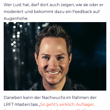
Wer Lust hat, darf dort auch zeigen, wie sie oder er
moderiert und bekommt dazu ein Feedback auf
Augenhöhe.
Daneben kann der Nachwuchs im Rahmen der
LRFT-Masterclass „
So geht’s wirklich: Aufsager,