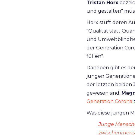
Tristan Horx
bezeic
und gestalten" müs
Horx stuft deren Au
"Qualität statt Qu
und Umweltblindhei
der Generation Coro
füllen".
Daneben gibt es den
jungen Generation
der letzten beiden
gewesen sind.
Magn
Generation Corona
z
Was diese jungen Me
Junge Menschen
zwischenmensch