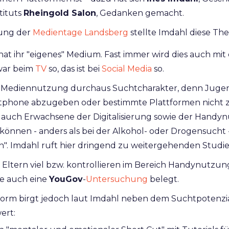
tituts
Rheingold Salon
,
Gedanken gemacht.
tung der
Medientage Landsberg
stellte Imdahl diese The
at ihr "eigenes" Medium. Fast immer wird dies auch mit
war beim
TV
so, das ist bei
Social Media
so.
ie Mediennutzung durchaus Suchtcharakter, denn Jugen
tphone abzugeben oder bestimmte Plattformen nicht z
auch Erwachsene der Digitalisierung sowie der Handyn
nnen - anders als bei der Alkohol- oder Drogensucht 
. Imdahl ruft hier dringend zu weitergehenden Studie
 Eltern viel bzw. kontrollieren im Bereich Handynutzun
ie auch eine
YouGov
-
Untersuchung
belegt.
tform birgt jedoch laut Imdahl neben dem Suchtpotenzi
ert: