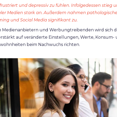
 frustriert und depressiv zu fühlen. Infolgedessen stieg
aler Medien stark an. Außerdem nahmen pathologisc
ing und Social Media signifikant zu.
Medienanbietern und Werbungtreibenden wird sich da
stärkt auf veränderte Einstellungen, Werte, Konsum-
ohnheiten beim Nachwuchs richten.