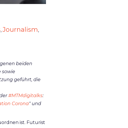
s
Journalism
,
,
genen beiden
e sowie
zung geführt, die
 der
#MTMdigitalks
:
ation Corona
" und
ordnen ist. Futurist