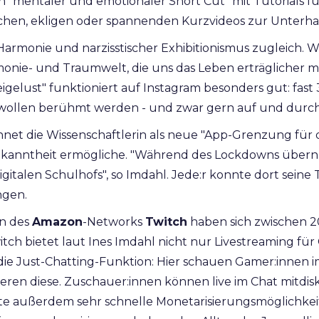
in "mentaler und emotionaler Short Cut" mit Tutorials f
lichen, ekligen oder spannenden Kurzvideos zur Unterha
Harmonie und narzisstischer Exhibitionismus zugleich.
monie- und Traumwelt, die uns das Leben erträglicher m
eigelust" funktioniert auf Instagram besonders gut: fast
wollen berühmt werden - und zwar gern auf und durch 
net die Wissenschaftlerin als neue "App-Grenzung für 
Bekanntheit ermögliche. "Während des Lockdowns übern
gitalen Schulhofs", so Imdahl. Jede:r konnte dort seine 
ngen.
en des
Amazon
-Networks
Twitch
haben sich zwischen 2
itch bietet laut Ines Imdahl nicht nur Livestreaming für
ie Just-Chatting-Funktion: Hier schauen Gamer:innen i
en diese. Zuschauer:innen können live im Chat mitdisk
te außerdem sehr schnelle Monetarisierungsmöglichke