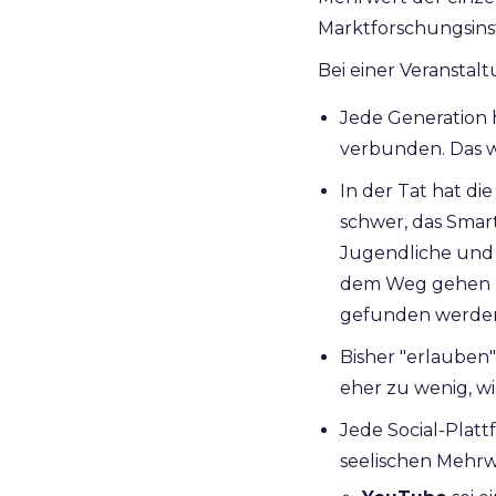
Marktforschungsins
Bei einer Veranstal
Jede Generation h
verbunden. Das 
In der Tat hat d
schwer, das Smar
Jugendliche und 
dem Weg gehen kö
gefunden werden"
Bisher "erlauben"
eher zu wenig, w
Jede Social-Plat
seelischen Mehrw