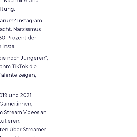
ür Nachhilfe und
ltung.
 Warum? Instagram
acht. Narzissmus
 30 Prozent der
Insta.
die noch Jüngeren",
ahm TikTok die
Talente zeigen,
019 und 2021
 Gamer:innen,
m Stream Videos an
utieren.
iten über Streamer-