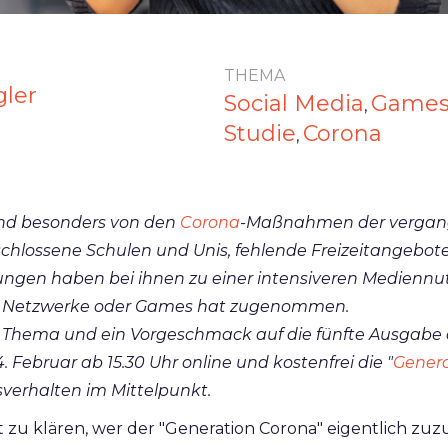
THEMA
gler
Social Media
Game
,
Studie
Corona
,
nd besonders von den
Corona
-Maßnahmen der vergan
schlossene Schulen und Unis, fehlende Freizeitangebot
gen haben bei ihnen zu einer intensiveren Mediennut
r Netzwerke oder Games hat zugenommen.
s Thema und ein Vorgeschmack auf die fünfte Ausgabe
 Februar ab 15.30 Uhr online und kostenfrei die "
Gener
verhalten im Mittelpunkt.
t zu klären, wer der "Generation Corona" eigentlich zuzu