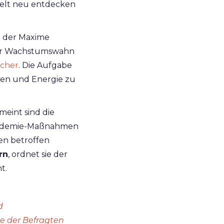
Welt neu entdecken
e der Maxime
iger Wachstumswahn
scher
. Die Aufgabe
ben und Energie zu
emeint sind die
Pandemie-Maßnahmen
en betroffen
rn
, ordnet sie der
t.
d
te der Befragten