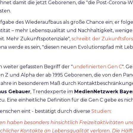
hnet damit die jetzt Geborenen, die "die Post-Corona-
sten.
fgabe des Wiederaufbaus als große Chance ein; er folg
antität – mehr Lebensqualität und Nachhaltigkeit, wen
t. Mehr Zukunftspotenziale",
schreibt der Zukunftsfor
na werde es sein, "diesen neuen Evolutionspfad mit Le
 weiter gefassten Begriff der "
undefinierten Gen C
". G
en Z und Alpha der ab 1995 Geborenen, die von den 
 Jahre in besonderem Maß durch Kontaktbeschränkung
us Gebauer
, Trendexperte im
MedienNetzwerk Baye
u. Eine einheitliche Definition für die Gen C gebe es nich
nschen eint - bestätigt durch diverse
Studien
:
 haben besonders hinsichtlich Freizeitaktivitäten un
licher Kontakte an Lebensqualität verloren. Die Hälf