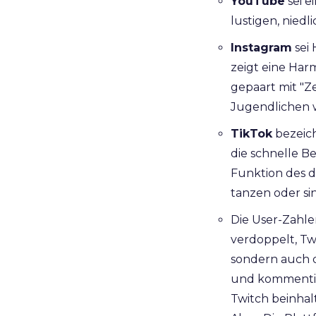
YouTube
sei e
lustigen, nied
Instagram
sei 
zeigt eine Har
gepaart mit "Z
Jugendlichen 
TikTok
bezeich
die schnelle 
Funktion des di
tanzen oder si
Die User-Zahl
verdoppelt, Tw
sondern auch d
und kommentier
Twitch beinhal