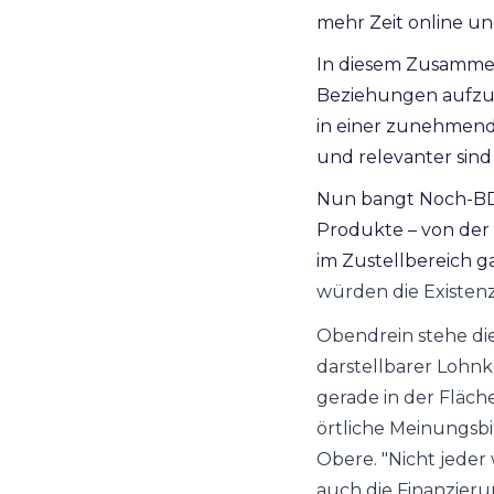
mehr Zeit online un
In diesem Zusammen
Beziehungen aufzuba
in einer zunehmend
und relevanter sin
Nun bangt N
och-BD
Produkte – von der 
im Zustellbereich 
würden die Existenz
Obendrein stehe di
darstellbarer Lohnk
gerade in der Fläch
örtliche Meinungsb
Obere. "Nicht jeder
auch die Finanzier