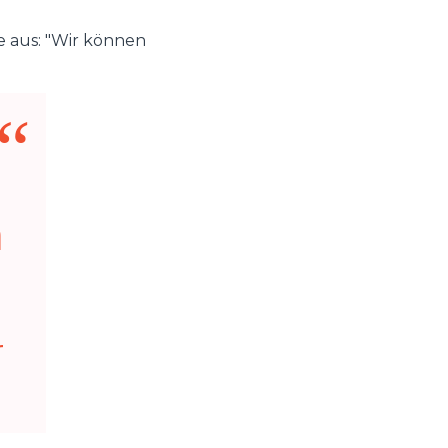
e aus: "Wir können
n
S
r