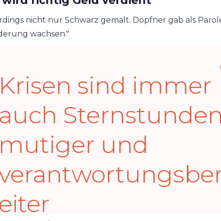
 wird richtig Geld verdient
Länder, im
erdings nicht nur Schwarz gemalt.
Döpfner gab als Parol
rderung wachsen."
Gespräch mit
@PSHerbst
Krisen sind immer
#bdzv22
auch Sternstunde
pic.twitter.com/GT
mutiger und
3ViqPy8
verantwortungsbe
— BDZV
eiter