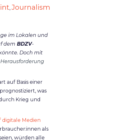
int
Journalism
,
lage im Lokalen und
uf dem
BDZV
-
könnte. Doch mit
r Herausforderung
t auf Basis einer
rognostiziert, was
t durch Krieg und
f digitale Medien
braucher:innen als
seien, würden alle