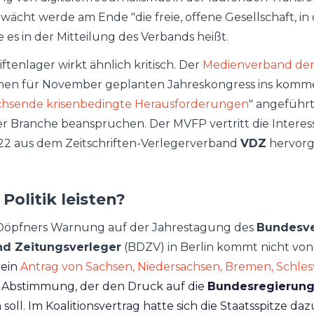
wächt werde am Ende "die freie, offene Gesellschaft, in
 es in der Mitteilung des Verbands heißt.
iftenlager wirkt ähnlich kritisch. Der
Medien­verband der
inen für November geplanten Jahres­kongress ins komme
hsende krisen­bedingte Heraus­forderungen
" angeführt
r Branche beanspruchen. Der MVFP vertritt die Intere
22 aus dem Zeit­schriften-Verleger­verband
VDZ
hervor­
Politik leisten?
Döpfners Warnung auf der Jahrestagung des
Bundesv
und Zeitungsverleger
(BDZV) in Berlin kommt nicht vo
ein
Antrag von Sachsen, Niedersachsen, Bremen, Schles
 Abstimmung, der den Druck auf die
Bundesregierun
ll. Im Koalitionsvertrag hatte sich die Staatsspitze dazu