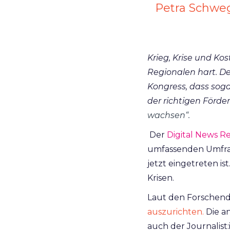
Petra Schwe
Krieg, Krise und Ko
Regionalen hart. D
Kongress, dass sog
der richtigen Förd
wachsen“.
Der
Digital News
Re
umfassenden Umfrag
jetzt eingetreten is
Krisen.
Laut den Forschende
auszurichten.
Die a
auch der Journalist