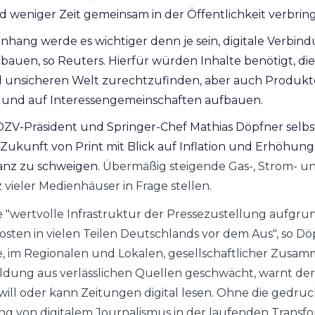
d weniger Zeit gemeinsam in der Öffentlichkeit verbrin
hang werde es wichtiger denn je sein, digitale Verbi
uen, so Reuters. Hierfür würden Inhalte benötigt, die 
 unsicheren Welt zurechtzufinden, aber auch Produkt
d und auf Interessengemeinschaften aufbauen.
ZV-Präsident und Springer-Chef Mathias Döpfner selbst
Zukunft von Print mit Blick auf Inflation und Erhöhun
ganz zu schweigen.
Übermäßig steigende Gas-, Strom- un
 vieler Medienhäuser in Frage stellen.
e "wertvolle Infrastruktur der Pressezustellung aufgr
osten in vielen Teilen Deutschlands vor dem Aus", so D
e, im Regionalen und Lokalen, gesellschaftlicher Zusa
ildung aus verlässlichen Quellen geschwächt, warnt de
 will oder kann Zeitungen digital lesen. Ohne die gedru
ung von digitalem Journalismus in der laufenden Trans