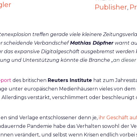
gler
Publisher
Pr
,
stenexplosion treffen gerade viele kleinere Zeitungsver
er scheidende Verbandschef
Mathias Döpfner
warnt a
ar das expansive Digitalgeschäft ausgebremst werden 
erung und Unterstützung könnte die Branche
„
an diese
por
t
des britischen
Reuters Institute
hat zum Jahresstar
e unter europäischen Medienhäusern vieles von dem p
t. Allerdings verstärkt, verschlimmert oder beschleunig
n sind Verlage entschlossener denn je,
ihr Geschäft au
ndauernde Pandemie habe das Verhalten sowohl der Ver
:innen verändert, und selbst wenn Krisen endlich vorbei 