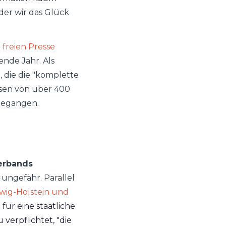
 der wir das Glück
 freien Presse
nde Jahr. Als
, die die "komplette
ssen von über 400
gegangen.
erbands
n ungefähr.
Parallel
wig-Holstein und
g
für eine staatliche
 verpflichtet, "die