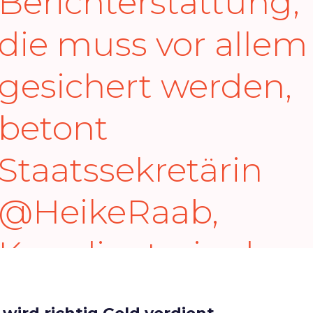
Berichterstattung,
die muss vor allem
gesichert werden,
betont
Staatssekretärin
@HeikeRaab
,
Koordinatorin der
Medienpolitik der