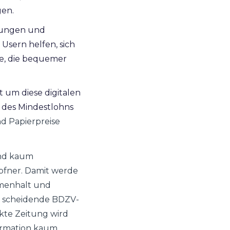
gen.
ndungen und
Usern helfen, sich
e, die bequemer
 um diese digitalen
g des Mindestlohns
d Papierpreise
und kaum
öpfner. Damit werde
mmenhalt und
r scheidende BDZV-
ckte Zeitung wird
formation kaum