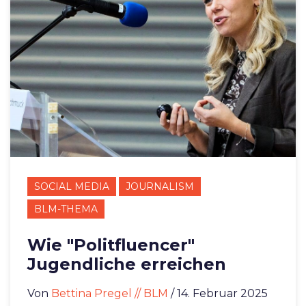
SOCIAL MEDIA
JOURNALISM
BLM-THEMA
Wie "Politfluencer"
Jugendliche erreichen
Von
Bettina Pregel // BLM
/ 14. Februar 2025