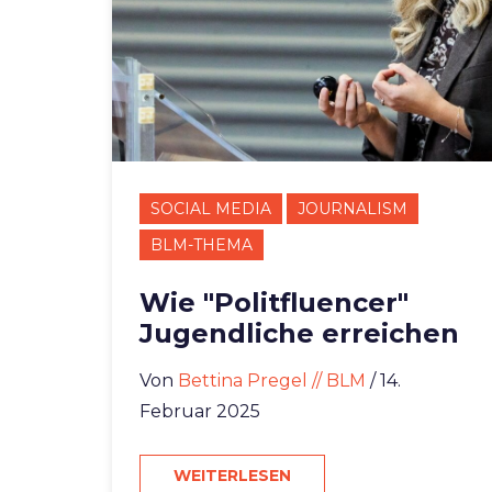
SOCIAL MEDIA
JOURNALISM
BLM-THEMA
Wie "Politfluencer"
Jugendliche erreichen
Von
Bettina Pregel // BLM
/ 14.
Februar 2025
WEITERLESEN