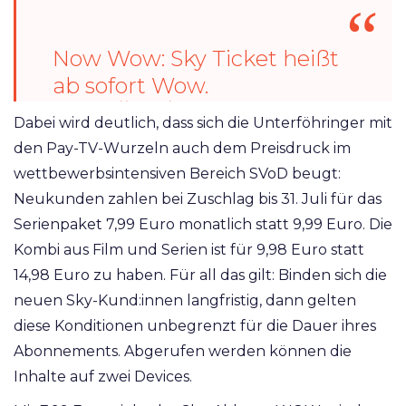
Now Wow: Sky Ticket heißt
ab sofort Wow.
https://t.co/4nbGX4t5PC
Dabei wird deutlich, dass sich die Unterföhringer mit
pic.twitter.com/9nkAux4Dx
den Pay-TV-Wurzeln auch dem Preisdruck im
4
wettbewerbsintensiven Bereich SVoD beugt:
Neukunden zahlen bei Zuschlag bis 31. Juli für das
— Medienmagazin DWDL
Serienpaket 7,99 Euro monatlich statt 9,99 Euro. Die
(@DWDL)
June 7, 2022
Kombi aus Film und Serien ist für 9,98 Euro statt
14,98 Euro zu haben. Für all das gilt: Binden sich die
neuen Sky-Kund:innen langfristig, dann gelten
diese Konditionen unbegrenzt für die Dauer ihres
Abonnements. Abgerufen werden können die
Inhalte auf zwei Devices.